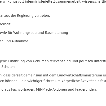
 wirkungsvoll interministerielle Zusammenarbeit, wissenschaftl
n aus der Regierung vertreten:
herheit
d sowie für Wohnungsbau und Raumplanung
eben und Aufnahme
e Ernährung von Geburt an relevant sind und politisch unterstüt
n Schulen.
, dass derzeit gemeinsam mit dem Landwirtschaftsministerium ein
 können – ein wichtiger Schritt, um körperliche Aktivität als fes
ung aus Fachvorträgen, Mit-Mach-Aktionen und Fragerunden.