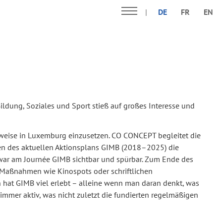
DE
FR
EN
ildung, Soziales und Sport stieß auf großes Interesse und
nsweise in Luxemburg einzusetzen. CO CONCEPT begleitet die
en des aktuellen Aktionsplans GIMB (2018–2025) die
war am Journée GIMB sichtbar und spürbar. Zum Ende des
it Maßnahmen wie Kinospots oder schriftlichen
hat GIMB viel erlebt – alleine wenn man daran denkt, was
mmer aktiv, was nicht zuletzt die fundierten regelmäßigen