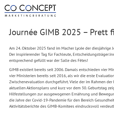
Journée GIMB 2025 – Prett f
Am 24. Oktober 2025 fand im Macher Lycée der diesjährige 
Der inspirierender Tag für Fachleute, Entscheidungsträger:i
entsprechend gefüllt war der Salle des Fêtes!
GIMB existiert bereits seit 2006. Damals entschieden vier 
vier Ministerien bereits seit 2016, als wir die erste Eva
Zwischenevaluation durchgeführt. Viele der im Rahmen der
aktuellen Aktionsplans und kurz vor dem 30. Geburtstag zei
Hilfestellungen zur ausgewogenen Ernährung und Bewegungs
die Jahre der Covid-19-Pandemie für den Bereich Gesundheit
Aktivitätsberichte des GIMB-Komitees eindrucksvoll verdeut