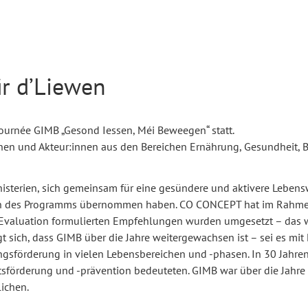
ir d’Liewen
Journée GIMB „Gesond Iessen, Méi Beweegen“ statt.
nnen und Akteur:innen aus den Bereichen Ernährung, Gesundheit, B
Ministerien, sich gemeinsam für eine gesündere und aktivere Lebe
luation des Programms übernommen haben. CO CONCEPT hat im Rahm
 Evaluation formulierten Empfehlungen wurden umgesetzt – das 
gt sich, dass GIMB über die Jahre weitergewachsen ist – sei es m
förderung in vielen Lebensbereichen und -phasen. In 30 Jahren 
sförderung und -prävention bedeuteten. GIMB war über die Jahre i
lichen.