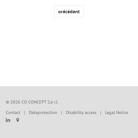
orécédent
© 2026 CO CONCEPT S.à r.l.
Contact
Dataprotection
Disability access
Legal Notice

